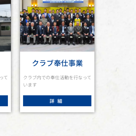
クラブ奉仕事業
って
クラブ内での奉仕活動を行なって
います
詳細